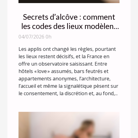
Secrets d’alcôve : comment
les codes des lieux modèlent
la liberté des rencontres
04/07/2026 0h
Les applis ont changé les règles, pourtant
les lieux restent décisifs, et la France en
offre un observatoire saisissant. Entre
hôtels « love » assumés, bars feutrés et
appartements anonymes, l’architecture,
l’accueil et même la signalétique pèsent sur
le consentement, la discrétion et, au fond,...