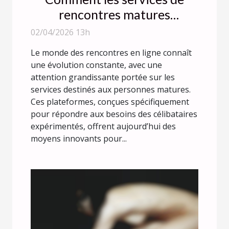
rencontres matures
facilitent-ils les connexions
02/04/2026 13h
rapides ?
Le monde des rencontres en ligne connaît
une évolution constante, avec une
attention grandissante portée sur les
services destinés aux personnes matures.
Ces plateformes, conçues spécifiquement
pour répondre aux besoins des célibataires
expérimentés, offrent aujourd’hui des
moyens innovants pour...