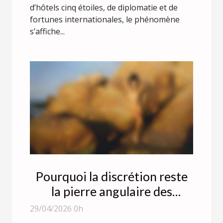
d’hôtels cinq étoiles, de diplomatie et de
fortunes internationales, le phénomène
s’affiche...
Pourquoi la discrétion reste
la pierre angulaire des
rencontres confidentielles
29/04/2026 0h