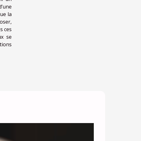
d’une
ue la
oser,
s ces
ux se
tions