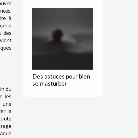
ouvre
nces.
ite à
ophie
t des
vient
tiques
Des astuces pour bien
se masturber
in du
e les
t une
er la
couté
urage
haque