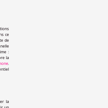
tions
ns ce
te de
nelle
ime :
ore la
phone
.
ntiel
er la
rir un