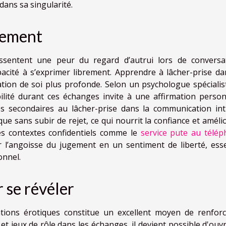
dans sa singularité.
gement
sentent une peur du regard d’autrui lors de conversa
pacité à s’exprimer librement. Apprendre à lâcher-prise da
tion de soi plus profonde. Selon un psychologue spécialis
ilité durant ces échanges invite à une affirmation person
ces secondaires au lâcher-prise dans la communication int
que sans subir de rejet, ce qui nourrit la confiance et améli
s contextes confidentiels comme le
service pute au télé
 l’angoisse du jugement en un sentiment de liberté, esse
onnel.
 se révéler
tions érotiques constitue un excellent moyen de renforc
 et jeux de rôle dans les échanges, il devient possible d'ouv