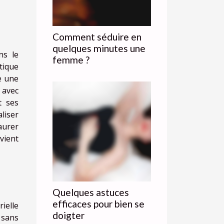
Comment séduire en
quelques minutes une
ns le
femme ?
tique
e une
 avec
t ses
liser
aurer
vient
Quelques astuces
efficaces pour bien se
ielle
doigter
 sans