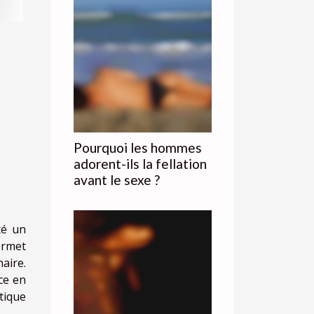
Pourquoi les hommes
adorent-ils la fellation
avant le sexe ?
té un
ermet
aire.
ce en
tique