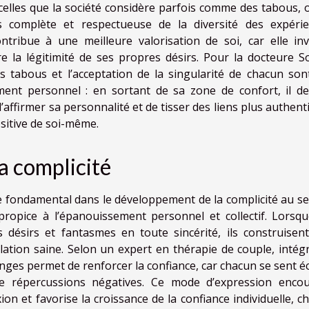
elles que la société considère parfois comme des tabous, 
 complète et respectueuse de la diversité des expérie
ntribue à une meilleure valorisation de soi, car elle inv
tre la légitimité de ses propres désirs. Pour la docteure S
s tabous et l’acceptation de la singularité de chacun son
ent personnel : en sortant de sa zone de confort, il de
d’affirmer sa personnalité et de tisser des liens plus authen
ositive de soi-même.
la complicité
e fondamental dans le développement de la complicité au se
propice à l’épanouissement personnel et collectif. Lorsqu
s désirs et fantasmes en toute sincérité, ils construisen
lation saine. Selon un expert en thérapie de couple, intégr
ges permet de renforcer la confiance, car chacun se sent é
de répercussions négatives. Ce mode d’expression enco
ion et favorise la croissance de la confiance individuelle, c