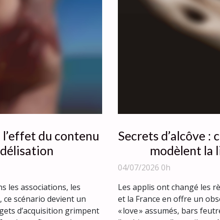
 l’effet du contenu
Secrets d’alcôve :
idélisation
modèlent la 
04/07/2026 0h
ns les associations, les
Les applis ont changé les règ
 ce scénario devient un
et la France en offre un obs
gets d’acquisition grimpent
« love » assumés, bars feu