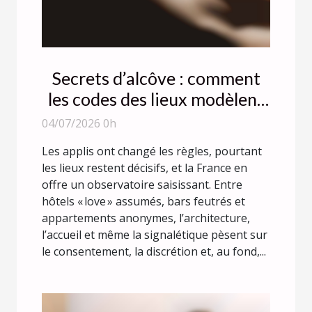
Secrets d’alcôve : comment
les codes des lieux modèlent
la liberté des rencontres
04/07/2026 0h
Les applis ont changé les règles, pourtant
les lieux restent décisifs, et la France en
offre un observatoire saisissant. Entre
hôtels « love » assumés, bars feutrés et
appartements anonymes, l’architecture,
l’accueil et même la signalétique pèsent sur
le consentement, la discrétion et, au fond,...