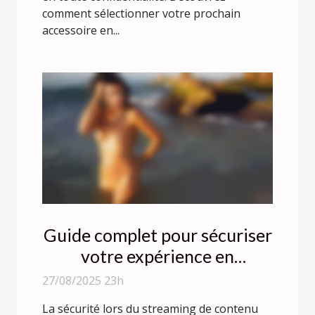
comment sélectionner votre prochain
accessoire en...
Guide complet pour sécuriser
votre expérience en
streaming de contenu adulte
27/08/2025 23h
La sécurité lors du streaming de contenu