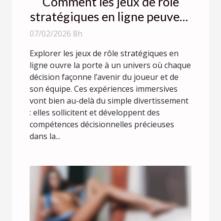
Comment les jeux de rôle
stratégiques en ligne peuvent
améliorer vos compétences
07/02/2026 8h
décisionnelles ?
Explorer les jeux de rôle stratégiques en
ligne ouvre la porte à un univers où chaque
décision façonne l’avenir du joueur et de
son équipe. Ces expériences immersives
vont bien au-delà du simple divertissement
: elles sollicitent et développent des
compétences décisionnelles précieuses
dans la...