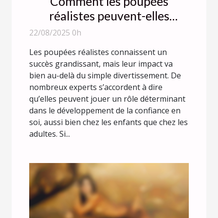
Comment les poupées
réalistes peuvent-elles
améliorer la confiance en soi ?
22/08/2025 0h
Les poupées réalistes connaissent un
succès grandissant, mais leur impact va
bien au-delà du simple divertissement. De
nombreux experts s’accordent à dire
qu’elles peuvent jouer un rôle déterminant
dans le développement de la confiance en
soi, aussi bien chez les enfants que chez les
adultes. Si...