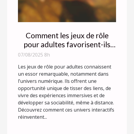
Comment les jeux de rôle
pour adultes favorisent-ils
l'interaction sociale en ligne ?
07/08/2025 8h
Les jeux de rôle pour adultes connaissent
un essor remarquable, notamment dans
l’univers numérique. Ils offrent une
opportunité unique de tisser des liens, de
vivre des expériences immersives et de
développer sa sociabilité, même à distance.
Découvrez comment ces univers interactifs
réinventent...