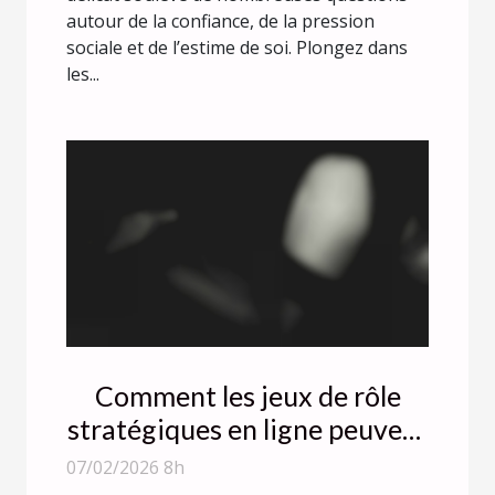
autour de la confiance, de la pression
sociale et de l’estime de soi. Plongez dans
les...
Comment les jeux de rôle
stratégiques en ligne peuvent
améliorer vos compétences
07/02/2026 8h
décisionnelles ?