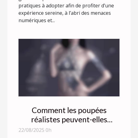
pratiques à adopter afin de profiter d’une
expérience sereine, à l’abri des menaces
numériques et...
Comment les poupées
réalistes peuvent-elles
améliorer la confiance en soi ?
22/08/2025 0h