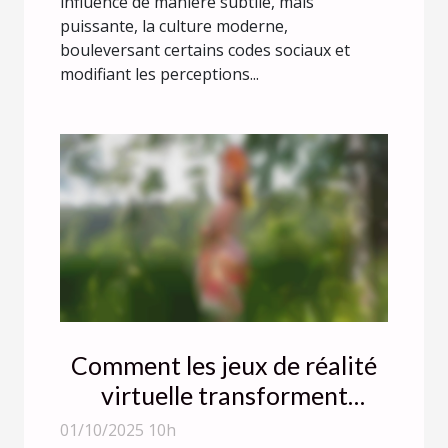
influence de manière subtile, mais
puissante, la culture moderne,
bouleversant certains codes sociaux et
modifiant les perceptions...
Comment les jeux de réalité
virtuelle transforment
l'industrie des jeux pour
01/10/2025 10h