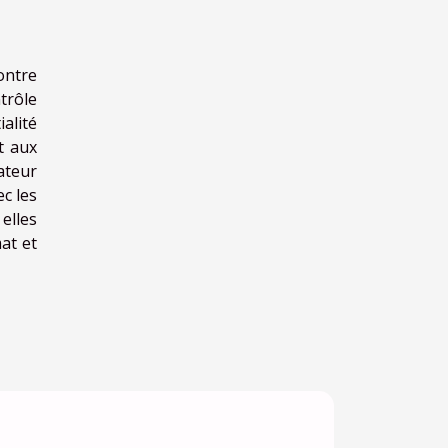
ontre
trôle
alité
t aux
ateur
c les
elles
at et