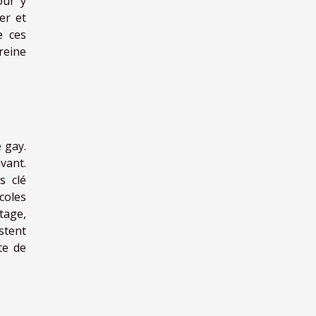
our y
er et
e ces
reine
 gay.
vant.
s clé
coles
tage,
stent
te de