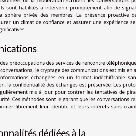
essionnels de la modération scrutent les conversations p
ls sont habilités à intervenir promptement afin de signal
 la sphère privée des membres. La présence proactive d
urer un climat de confiance et assurer une expérience se
nificatives.
nications
des préoccupations des services de rencontre téléphonique
 conversations, le cryptage des communications est mis en a
informations échangées en un format indéchiffrable san
on, la confidentialité des échanges est préservée. Les proto
gulièrement mis à jour pour contrer les tentatives de pira
rité. Ces méthodes sont le garant que les conversations re
primer librement leur identité et leurs intérêts sans crain
onnalités dédiées à la