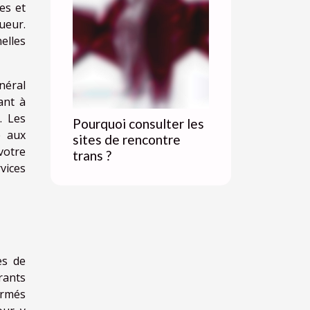
es et
ueur.
elles
néral
ant à
. Les
Pourquoi consulter les
e aux
sites de rencontre
votre
trans ?
vices
es de
rants
Armés