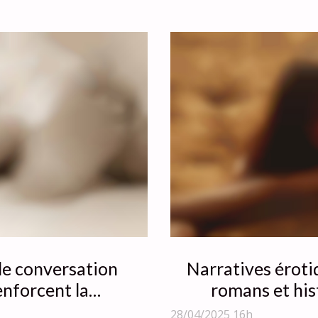
de conversation
Narratives éroti
enforcent la
romans et his
ité?
l'
28/04/2025 16h